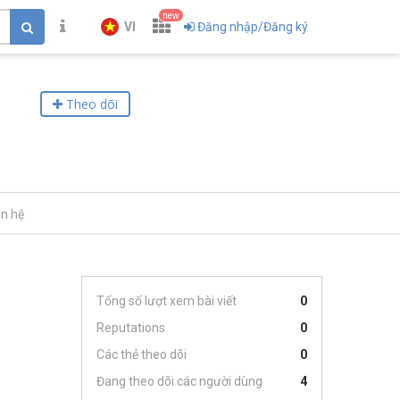
new
VI
Đăng nhập/Đăng ký
Theo dõi
ên hệ
Tổng số lượt xem bài viết
0
Reputations
0
Các thẻ theo dõi
0
Đang theo dõi các người dùng
4