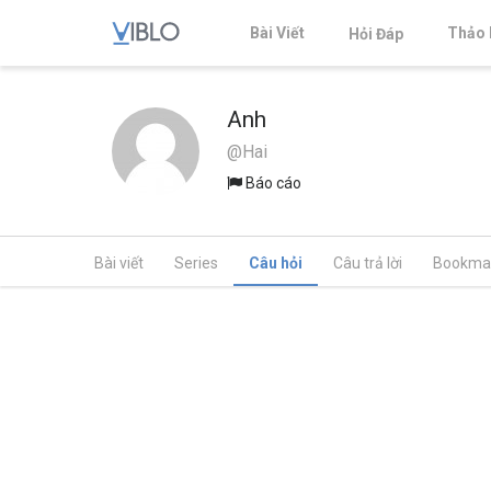
Bài Viết
Thảo 
Hỏi Đáp
Anh
@Hai
Báo cáo
Bài viết
Series
Câu hỏi
Câu trả lời
Bookma