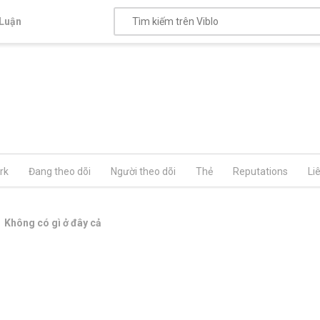
Luận
rk
Đang theo dõi
Người theo dõi
Thẻ
Reputations
Li
Không có gì ở đây cả