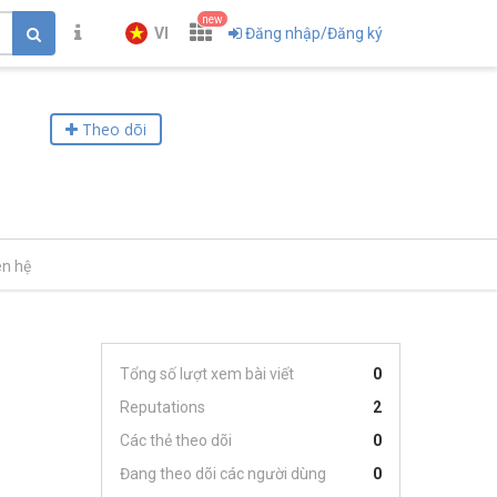
new
VI
Đăng nhập/Đăng ký
Theo dõi
ên hệ
Tổng số lượt xem bài viết
0
Reputations
2
Các thẻ theo dõi
0
Đang theo dõi các người dùng
0