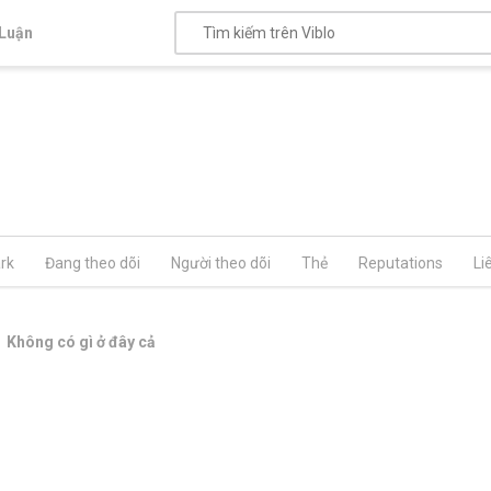
Luận
rk
Đang theo dõi
Người theo dõi
Thẻ
Reputations
Li
Không có gì ở đây cả