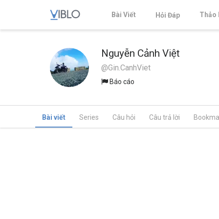
Bài Viết
Thảo 
Hỏi Đáp
Nguyễn Cảnh Việt
@Gin.CanhViet
Báo cáo
Bài viết
Series
Câu hỏi
Câu trả lời
Bookma