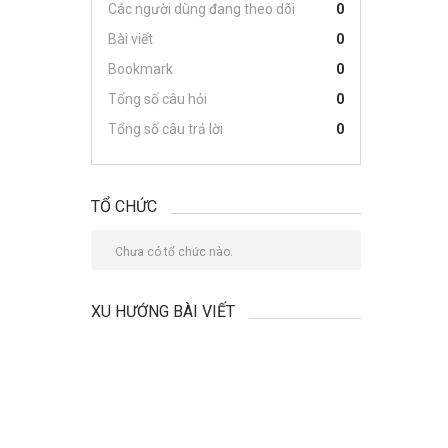
Các người dùng đang theo dõi
0
Bài viết
0
Bookmark
0
Tổng số câu hỏi
0
Tổng số câu trả lời
0
TỔ CHỨC
Chưa có tổ chức nào.
XU HƯỚNG BÀI VIẾT