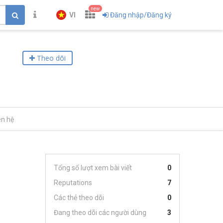
new
VI
Đăng nhập/Đăng ký
Theo dõi
ên hệ
Tổng số lượt xem bài viết
0
Reputations
7
Các thẻ theo dõi
0
Đang theo dõi các người dùng
3