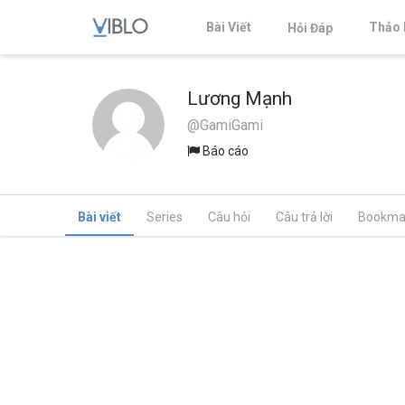
Bài Viết
Thảo 
Hỏi Đáp
Lương Mạnh
@GamiGami
Báo cáo
Bài viết
Series
Câu hỏi
Câu trả lời
Bookma