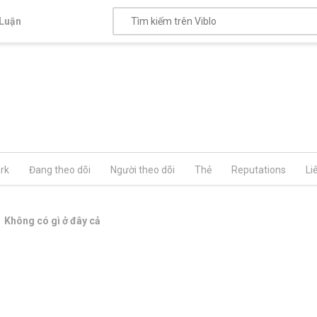
Luận
rk
Đang theo dõi
Người theo dõi
Thẻ
Reputations
Li
Không có gì ở đây cả