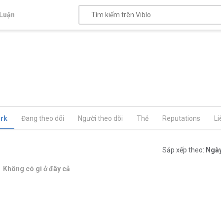
Luận
rk
Đang theo dõi
Người theo dõi
Thẻ
Reputations
Li
Sắp xếp theo:
Ngày
Không có gì ở đây cả