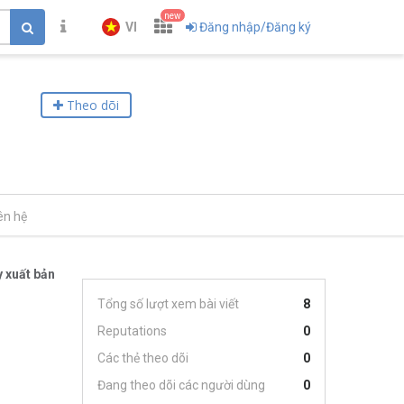
new
VI
Đăng nhập/Đăng ký
Theo dõi
ên hệ
 xuất bản
Tổng số lượt xem bài viết
8
Reputations
0
Các thẻ theo dõi
0
Đang theo dõi các người dùng
0