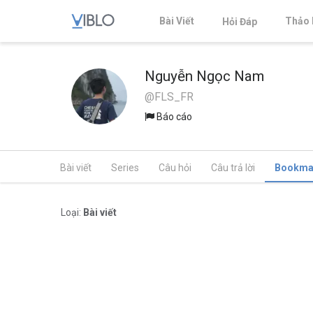
Bài Viết
Thảo 
Hỏi Đáp
Nguyễn Ngọc Nam
@FLS_FR
Báo cáo
Bài viết
Series
Câu hỏi
Câu trả lời
Bookma
Loại:
Bài viết