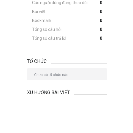
Các người dùng đang theo dõi
0
Bài viết
0
Bookmark
0
Tổng số câu hỏi
0
Tổng số câu trả lời
0
TỔ CHỨC
Chưa có tổ chức nào.
XU HƯỚNG BÀI VIẾT