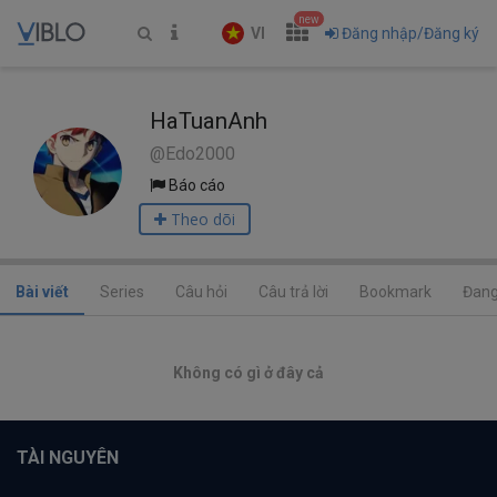
new
VI
Đăng nhập/Đăng ký
HaTuanAnh
@Edo2000
Báo cáo
Theo dõi
Bài viết
Series
Câu hỏi
Câu trả lời
Bookmark
Đang
Không có gì ở đây cả
TÀI NGUYÊN