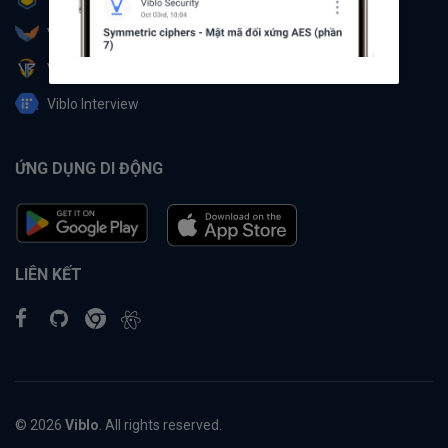
Viblo Partner
Viblo Battle
Viblo Interview
ỨNG DỤNG DI ĐỘNG
LIÊN KẾT
© 2026
Viblo
. All rights reserved.