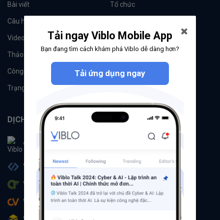
Bài viết
Tổ chức
Câu hỏi
Tags
Tải ngay Viblo Mobile App
Videos
Tác giả
Bạn đang tìm cách khám phá Viblo dễ dàng hơn?
Thảo luận
Đề xuất hệ thống
Công cụ
Machine Learning
Tải ứng dụng ngay
Trạng thái hệ thống
DỊCH VỤ
Viblo
Viblo Code
Viblo CTF
Viblo CV
Viblo Learning