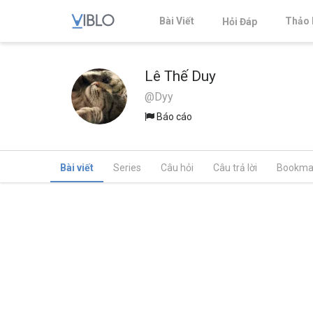
Bài Viết
Thảo 
Hỏi Đáp
Lê Thế Duy
@Dyy
Báo cáo
Bài viết
Series
Câu hỏi
Câu trả lời
Bookma