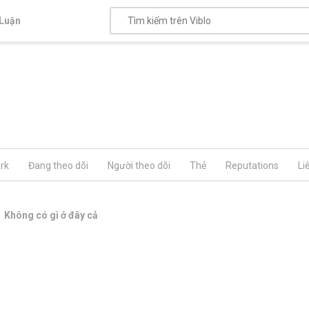
Luận
rk
Đang theo dõi
Người theo dõi
Thẻ
Reputations
Li
Không có gì ở đây cả