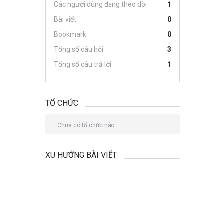
Các người dùng đang theo dõi
1
Bài viết
0
Bookmark
0
Tổng số câu hỏi
3
Tổng số câu trả lời
1
TỔ CHỨC
Chưa có tổ chức nào.
XU HƯỚNG BÀI VIẾT