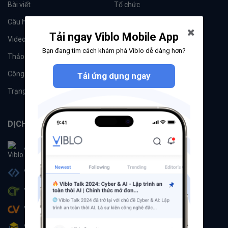
Bài viết
Tổ chức
Câu hỏi
Tags
Tải ngay Viblo Mobile App
Videos
Tác giả
Bạn đang tìm cách khám phá Viblo dễ dàng hơn?
Thảo luận
Đề xuất hệ thống
Công cụ
Machine Learning
Tải ứng dụng ngay
Trạng thái hệ thống
DỊCH VỤ
Viblo
Viblo Code
Viblo CTF
Viblo CV
Viblo Learning