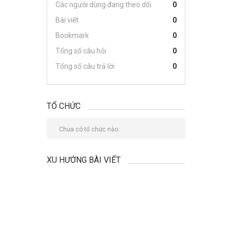
Các người dùng đang theo dõi
0
Bài viết
0
Bookmark
0
Tổng số câu hỏi
0
Tổng số câu trả lời
0
TỔ CHỨC
Chưa có tổ chức nào.
XU HƯỚNG BÀI VIẾT