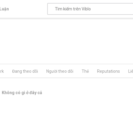
Luận
rk
Đang theo dõi
Người theo dõi
Thẻ
Reputations
Li
Không có gì ở đây cả