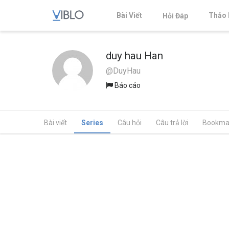
Bài Viết
Thảo 
Hỏi Đáp
duy hau Han
@DuyHau
Báo cáo
Bài viết
Series
Câu hỏi
Câu trả lời
Bookma