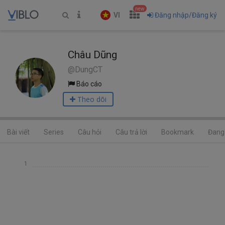
new
VI
Đăng nhập/Đăng ký
Châu Dũng
@DungCT
Báo cáo
Theo dõi
Bài viết
Series
Câu hỏi
Câu trả lời
Bookmark
Đang 
1