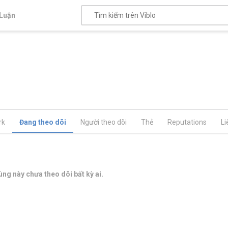
Luận
rk
Đang theo dõi
Người theo dõi
Thẻ
Reputations
Li
ng này chưa theo dõi bất kỳ ai.