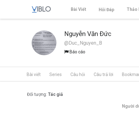
Bài Viết
Thảo 
Hỏi Đáp
Nguyễn Văn Đức
@Duc_Nguyen_B
Báo cáo
Bài viết
Series
Câu hỏi
Câu trả lời
Bookma
Đối tượng:
Tác giả
Người dù