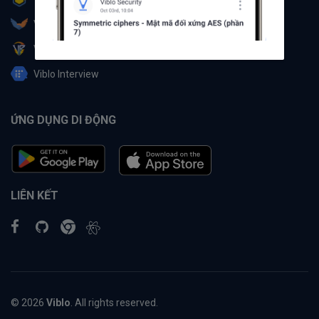
Viblo Partner
Viblo Battle
Viblo Interview
ỨNG DỤNG DI ĐỘNG
LIÊN KẾT
© 2026
Viblo
. All rights reserved.