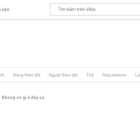
Luận
rk
Đang theo dõi
Người theo dõi
Thẻ
Reputations
Li
Không có gì ở đây cả