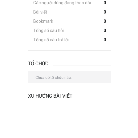
Các người dùng đang theo dõi
0
Bài viết
0
Bookmark
0
Tổng số câu hỏi
0
Tổng số câu trả lời
0
TỔ CHỨC
Chưa có tổ chức nào.
XU HƯỚNG BÀI VIẾT