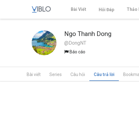
Bài Viết
Thảo 
Hỏi Đáp
Ngo Thanh Dong
@DongNT
Báo cáo
Bài viết
Series
Câu hỏi
Câu trả lời
Bookma