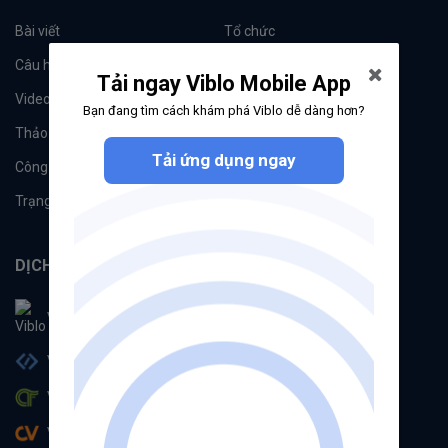
Bài viết
Tổ chức
Câu hỏi
Tags
Tải ngay Viblo Mobile App
Videos
Tác giả
Bạn đang tìm cách khám phá Viblo dễ dàng hơn?
Thảo luận
Đề xuất hệ thống
Tải ứng dụng ngay
Công cụ
Machine Learning
Trạng thái hệ thống
DỊCH VỤ
Viblo
Viblo Code
Viblo CTF
Viblo CV