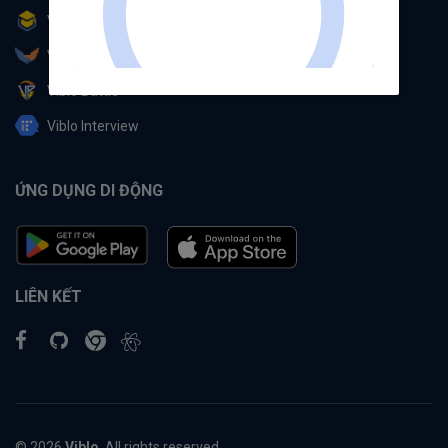
Viblo Learning
Viblo Partner
Viblo Battle
Viblo Interview
ỨNG DỤNG DI ĐỘNG
LIÊN KẾT
© 2026
Viblo
. All rights reserved.