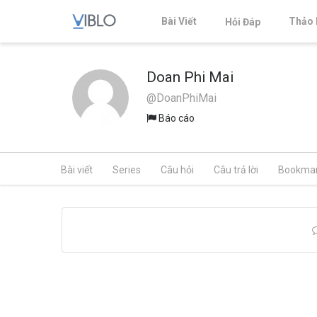
Bài Viết
Thảo 
Hỏi Đáp
Doan Phi Mai
@DoanPhiMai
Báo cáo
Bài viết
Series
Câu hỏi
Câu trả lời
Bookma