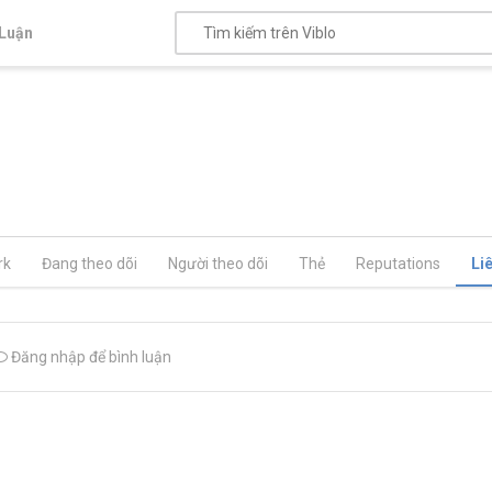
Luận
rk
Đang theo dõi
Người theo dõi
Thẻ
Reputations
Li
Đăng nhập để bình luận