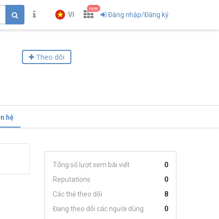
new
VI
Đăng nhập/Đăng ký
Theo dõi
ên hệ
Tổng số lượt xem bài viết
0
Reputations
0
Các thẻ theo dõi
8
Đang theo dõi các người dùng
0