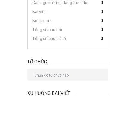
Các người dùng đang theo dõi
0
Bài viết
0
Bookmark
0
Tổng số câu hỏi
0
Tổng số câu trả lời
0
TỔ CHỨC
Chưa có tổ chức nào.
XU HƯỚNG BÀI VIẾT