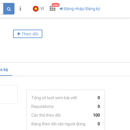
new
VI
Đăng nhập/Đăng ký
Theo dõi
ên hệ
Tổng số lượt xem bài viết
0
Reputations
0
Các thẻ theo dõi
100
Đang theo dõi các người dùng
0