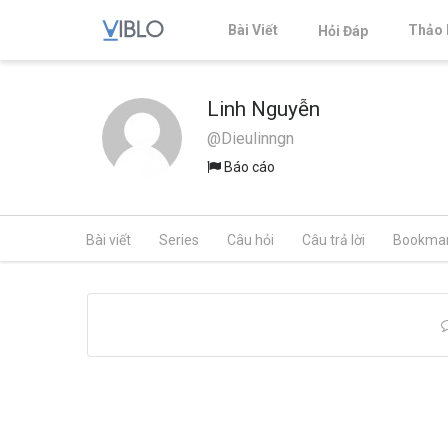
Bài Viết
Thảo 
Hỏi Đáp
Linh Nguyễn
@Dieulinngn
Báo cáo
Bài viết
Series
Câu hỏi
Câu trả lời
Bookma