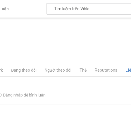
Luận
rk
Đang theo dõi
Người theo dõi
Thẻ
Reputations
Li
Đăng nhập để bình luận