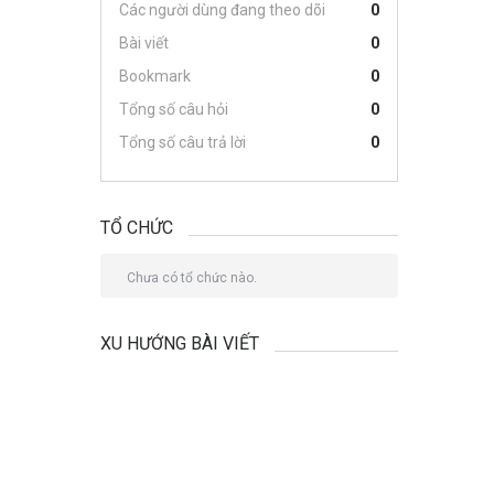
Các người dùng đang theo dõi
0
Bài viết
0
Bookmark
0
Tổng số câu hỏi
0
Tổng số câu trả lời
0
TỔ CHỨC
Chưa có tổ chức nào.
XU HƯỚNG BÀI VIẾT