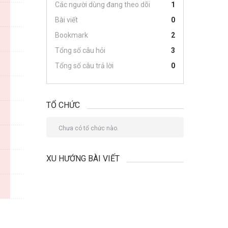
Các người dùng đang theo dõi
1
Bài viết
0
Bookmark
2
Tổng số câu hỏi
3
Tổng số câu trả lời
0
TỔ CHỨC
Chưa có tổ chức nào.
XU HƯỚNG BÀI VIẾT