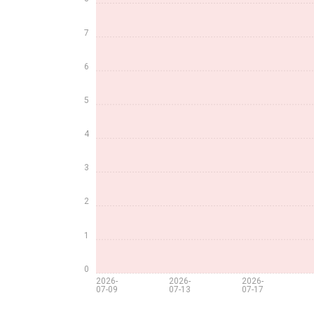
7
6
5
4
3
2
1
0
2026-
2026-
2026-
07-09
07-13
07-17