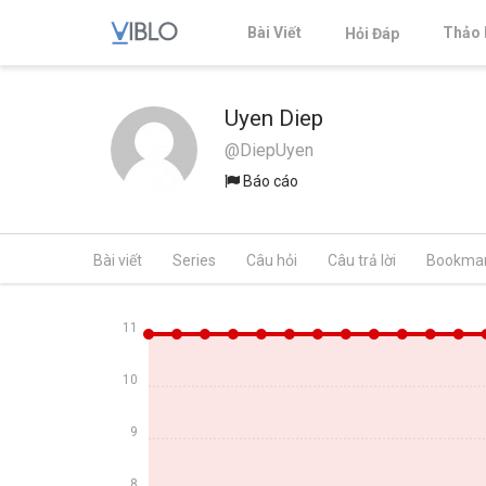
Bài Viết
Thảo 
Hỏi Đáp
Uyen Diep
@DiepUyen
Báo cáo
Bài viết
Series
Câu hỏi
Câu trả lời
Bookma
11
10
9
8