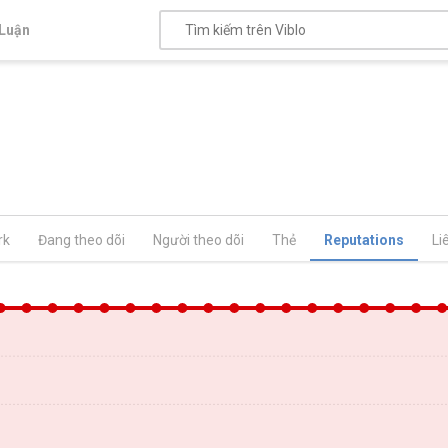
Luận
rk
Đang theo dõi
Người theo dõi
Thẻ
Reputations
Li