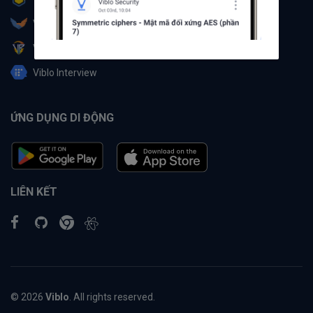
Viblo Partner
Viblo Battle
Viblo Interview
ỨNG DỤNG DI ĐỘNG
LIÊN KẾT
© 2026
Viblo
. All rights reserved.