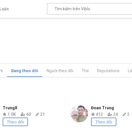
Luận
rk
Đang theo dõi
Người theo dõi
Thẻ
Reputations
Li
TrungX
Đoan Trung
1.0K
60
21
412
24
2
Theo dõi
Theo dõi