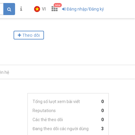
new
VI
Đăng nhập/Đăng ký
Theo dõi
ên hệ
Tổng số lượt xem bài viết
0
Reputations
0
Các thẻ theo dõi
0
Đang theo dõi các người dùng
3