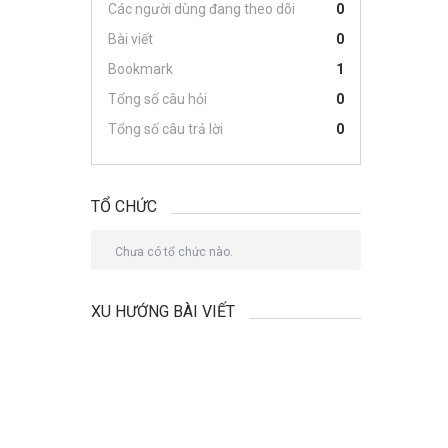
Các người dùng đang theo dõi
0
Bài viết
0
Bookmark
1
Tổng số câu hỏi
0
Tổng số câu trả lời
0
TỔ CHỨC
Chưa có tổ chức nào.
XU HƯỚNG BÀI VIẾT