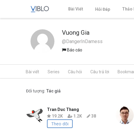
Bài Viết
Thảo 
Hỏi Đáp
Vuong Gia
@DangerInDarness
Báo cáo
Bài viết
Series
Câu hỏi
Câu trả lời
Bookma
Đối tượng:
Tác giả
Tran Duc Thang
19.2K
1.2K
38
Theo dõi