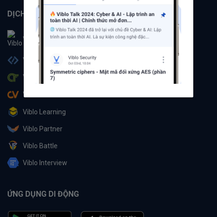
DỊCH VỤ
Viblo
Viblo Code
Viblo CTF
Viblo CV
Viblo Learning
Viblo Partner
Viblo Battle
Viblo Interview
ỨNG DỤNG DI ĐỘNG