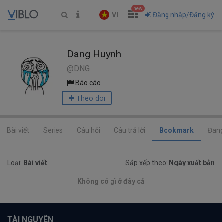
new
VI
Đăng nhập/Đăng ký
Dang Huynh
@DNG
Báo cáo
Theo dõi
Bài viết
Series
Câu hỏi
Câu trả lời
Bookmark
Đang
Loại:
Bài viết
Sắp xếp theo:
Ngày xuất bản
Không có gì ở đây cả
TÀI NGUYÊN