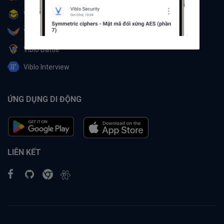
Viblo Learning
Viblo Partner
Viblo Battle
Viblo Interview
ỨNG DỤNG DI ĐỘNG
LIÊN KẾT