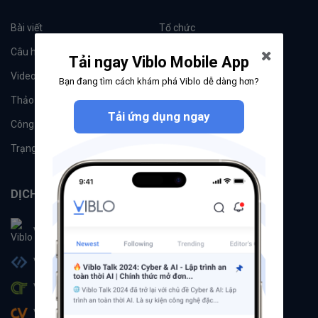
Bài viết
Tổ chức
Câu hỏi
Tags
Tải ngay Viblo Mobile App
Videos
Tác giả
Bạn đang tìm cách khám phá Viblo dễ dàng hơn?
Thảo luận
Đề xuất hệ thống
Tải ứng dụng ngay
Công cụ
Machine Learning
Trạng thái hệ thống
DỊCH VỤ
Viblo
Viblo Code
Viblo CTF
Viblo CV