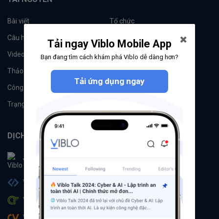
Bài viết
Tổ chức
Câu hỏi
Tags
Tải ngay Viblo Mobile App
Videos
Tác giả
Bạn đang tìm cách khám phá Viblo dễ dàng hơn?
Thảo luận
Đề xuất hệ thống
Tải ứng dụng ngay
Công cụ
Machine Learning
Trạng thái hệ thống
DỊCH VỤ
Viblo
Viblo Code
Viblo CTF
Viblo CV