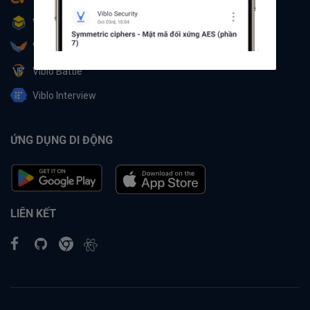
Viblo Learning
Viblo Partner
Viblo Battle
Viblo Interview
ỨNG DỤNG DI ĐỘNG
LIÊN KẾT