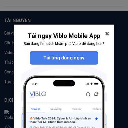
TÀI NGUYÊN
Bài viết
Tổ chức
Tải ngay Viblo Mobile App
Câu hỏi
Tags
Bạn đang tìm cách khám phá Viblo dễ dàng hơn?
Videos
Tác giả
Tải ứng dụng ngay
Thảo luận
Đề xuất hệ thống
Công cụ
Machine Learning
Trạng thái hệ thống
DỊCH VỤ
Viblo
Viblo Code