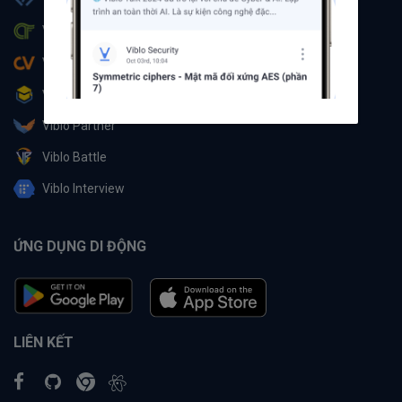
Viblo CTF
Viblo CV
Viblo Learning
Viblo Partner
Viblo Battle
Viblo Interview
ỨNG DỤNG DI ĐỘNG
LIÊN KẾT