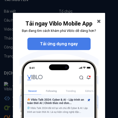
Bài viết
Tổ chức
Câu hỏi
Tags
Tải ngay Viblo Mobile App
Videos
Tác giả
Bạn đang tìm cách khám phá Viblo dễ dàng hơn?
Thảo luận
Đề xuất hệ thống
Tải ứng dụng ngay
Công cụ
Machine Learning
Trạng thái hệ thống
DỊCH VỤ
Viblo
Viblo Code
Viblo CTF
Viblo CV