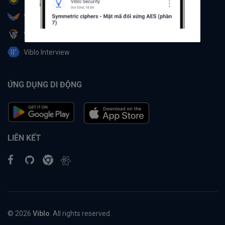
Viblo Partner
Viblo Battle
Viblo Interview
ỨNG DỤNG DI ĐỘNG
LIÊN KẾT
© 2026
Viblo
. All rights reserved.