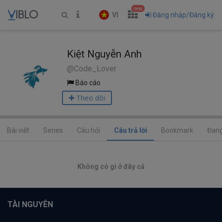
new
VI
Đăng nhập/Đăng ký
Kiệt Nguyễn Anh
@Code_Lover
Báo cáo
Theo dõi
Bài viết
Series
Câu hỏi
Câu trả lời
Bookmark
Đang
Không có gì ở đây cả
TÀI NGUYÊN