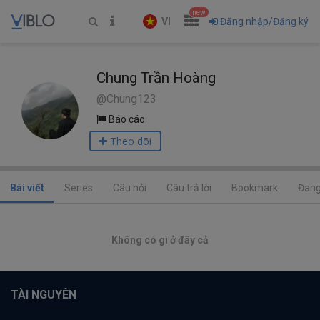
new
VI
Đăng nhập/Đăng ký
Chung Trần Hoàng
@Chung123
Báo cáo
Theo dõi
Bài viết
Series
Câu hỏi
Câu trả lời
Bookmark
Đang
Không có gì ở đây cả
TÀI NGUYÊN