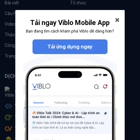
Bài viết
Tổ chức
Câu hỏi
Tags
Tải ngay Viblo Mobile App
Videos
Tác giả
Bạn đang tìm cách khám phá Viblo dễ dàng hơn?
Thảo luận
Đề xuất hệ thống
Công cụ
Machine Learning
Tải ứng dụng ngay
Trạng thái hệ thống
DỊCH VỤ
Viblo
Viblo Code
Viblo CTF
Viblo CV
Viblo Learning