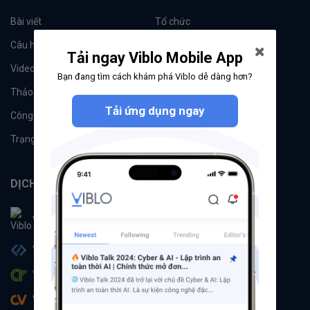
Bài viết
Tổ chức
Câu hỏi
Tags
Tải ngay Viblo Mobile App
Videos
Tác giả
Bạn đang tìm cách khám phá Viblo dễ dàng hơn?
Thảo luận
Đề xuất hệ thống
Tải ứng dụng ngay
Công cụ
Machine Learning
Trạng thái hệ thống
DỊCH VỤ
Viblo
Viblo Code
Viblo CTF
Viblo CV