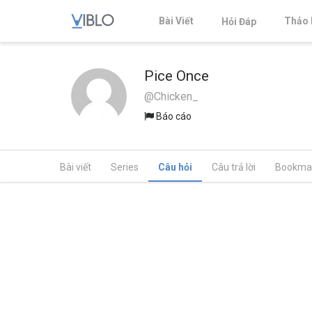
Bài Viết
Thảo 
Hỏi Đáp
Pice Once
@Chicken_
Báo cáo
Bài viết
Series
Câu hỏi
Câu trả lời
Bookma