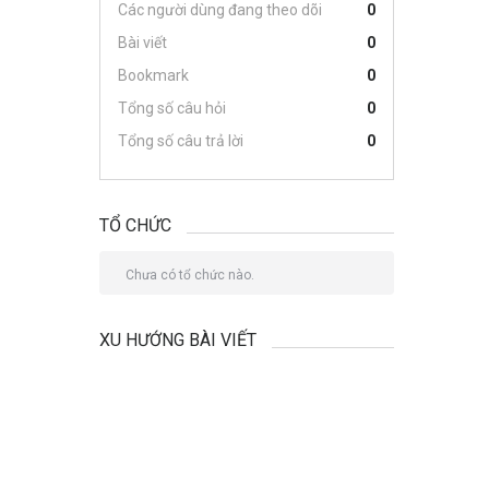
Các người dùng đang theo dõi
0
Bài viết
0
Bookmark
0
Tổng số câu hỏi
0
Tổng số câu trả lời
0
TỔ CHỨC
Chưa có tổ chức nào.
XU HƯỚNG BÀI VIẾT