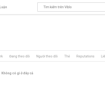
Luận
rk
Đang theo dõi
Người theo dõi
Thẻ
Reputations
Li
Không có gì ở đây cả