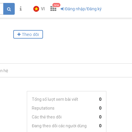
new
VI
Đăng nhập/Đăng ký
Theo dõi
ên hệ
Tổng số lượt xem bài viết
0
Reputations
0
Các thẻ theo dõi
0
Đang theo dõi các người dùng
0