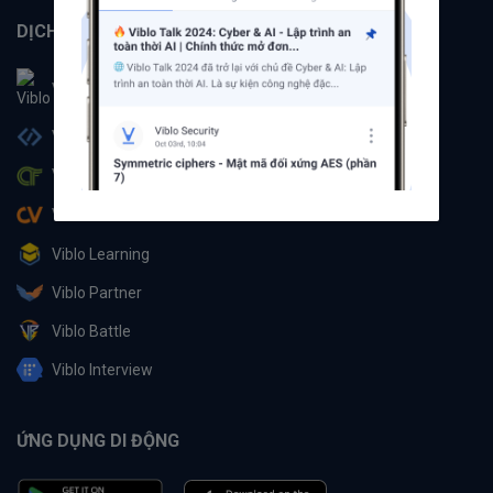
DỊCH VỤ
Viblo
Viblo Code
Viblo CTF
Viblo CV
Viblo Learning
Viblo Partner
Viblo Battle
Viblo Interview
ỨNG DỤNG DI ĐỘNG