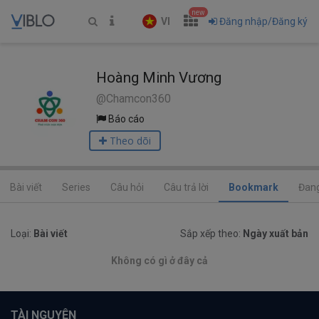
new
VI
Đăng nhập/Đăng ký
Hoàng Minh Vương
@Chamcon360
Báo cáo
Theo dõi
Bài viết
Series
Câu hỏi
Câu trả lời
Bookmark
Đang
Loại:
Bài viết
Sắp xếp theo:
Ngày xuất bản
Không có gì ở đây cả
TÀI NGUYÊN