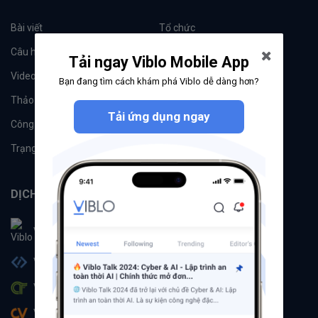
Bài viết
Tổ chức
Câu hỏi
Tags
Tải ngay Viblo Mobile App
Videos
Tác giả
Bạn đang tìm cách khám phá Viblo dễ dàng hơn?
Thảo luận
Đề xuất hệ thống
Tải ứng dụng ngay
Công cụ
Machine Learning
Trạng thái hệ thống
DỊCH VỤ
Viblo
Viblo Code
Viblo CTF
Viblo CV