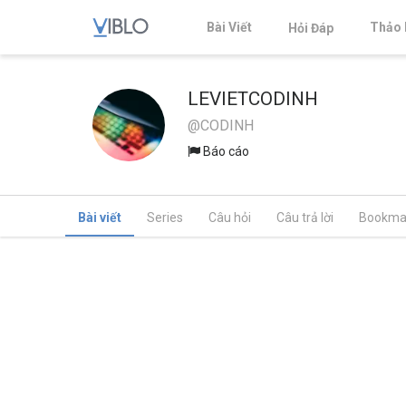
Bài Viết
Thảo 
Hỏi Đáp
LEVIETCODINH
@CODINH
Báo cáo
Bài viết
Series
Câu hỏi
Câu trả lời
Bookma