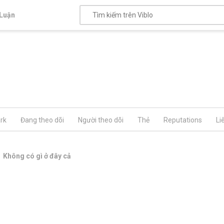
Luận
rk
Đang theo dõi
Người theo dõi
Thẻ
Reputations
Li
Không có gì ở đây cả