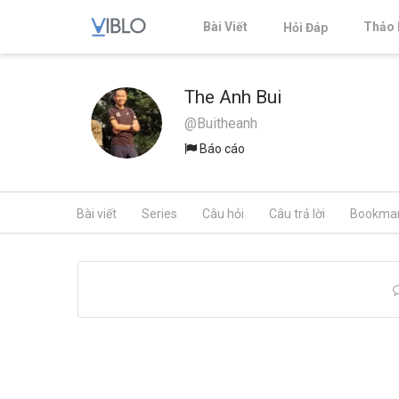
Bài Viết
Thảo 
Hỏi Đáp
The Anh Bui
@Buitheanh
Báo cáo
Bài viết
Series
Câu hỏi
Câu trả lời
Bookma