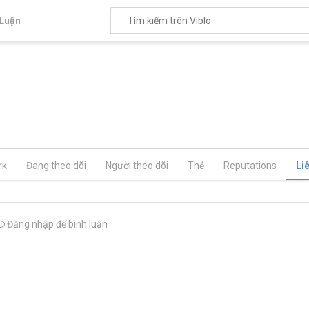
Luận
rk
Đang theo dõi
Người theo dõi
Thẻ
Reputations
Li
Đăng nhập để bình luận