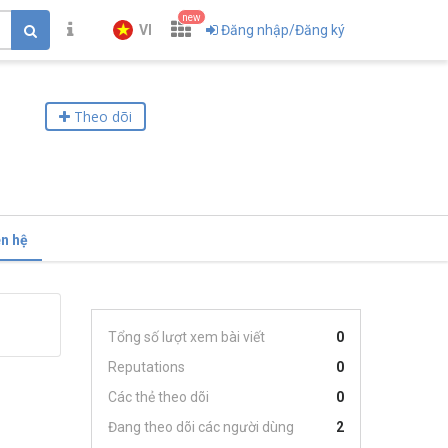
new
VI
Đăng nhập/Đăng ký
Theo dõi
ên hệ
Tổng số lượt xem bài viết
0
Reputations
0
Các thẻ theo dõi
0
Đang theo dõi các người dùng
2