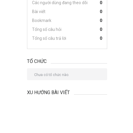
Các người dùng đang theo dõi
0
Bài viết
0
Bookmark
0
Tổng số câu hỏi
0
Tổng số câu trả lời
0
TỔ CHỨC
Chưa có tổ chức nào.
XU HƯỚNG BÀI VIẾT