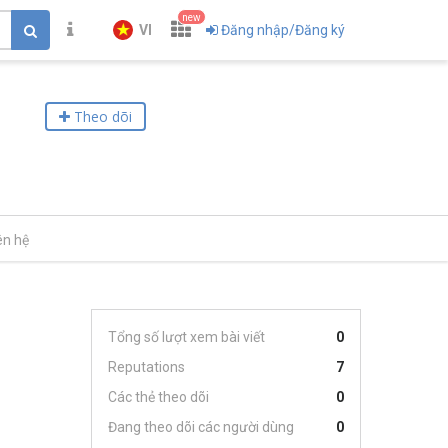
new
VI
Đăng nhập/Đăng ký
Theo dõi
ên hệ
Tổng số lượt xem bài viết
0
Reputations
7
Các thẻ theo dõi
0
Đang theo dõi các người dùng
0