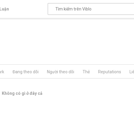
Luận
rk
Đang theo dõi
Người theo dõi
Thẻ
Reputations
Li
Không có gì ở đây cả