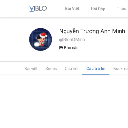
Bài Viết
Thảo 
Hỏi Đáp
Nguyễn Trương Anh Minh
@BlenDMinh
Báo cáo
Bài viết
Series
Câu hỏi
Câu trả lời
Bookma