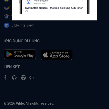
Viblo Partner
Viblo Battle
Viblo Interview
ỨNG DỤNG DI ĐỘNG
LIÊN KẾT
© 2026
Viblo
. All rights reserved.