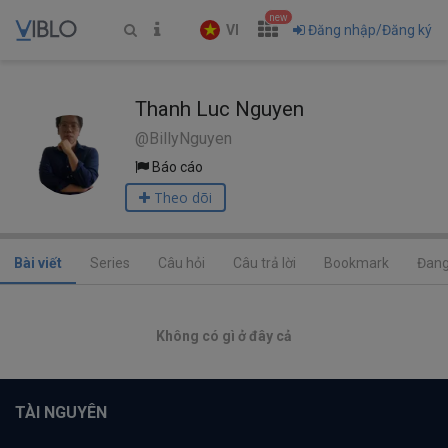
new
VI
Đăng nhập/Đăng ký
Thanh Luc Nguyen
@BillyNguyen
Báo cáo
Theo dõi
Bài viết
Series
Câu hỏi
Câu trả lời
Bookmark
Đang
Không có gì ở đây cả
TÀI NGUYÊN