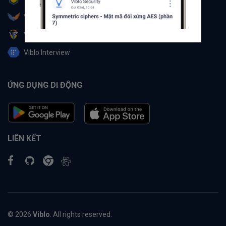
Viblo Partner
Viblo Battle
Viblo Interview
ỨNG DỤNG DI ĐỘNG
LIÊN KẾT
© 2026
Viblo
. All rights reserved.