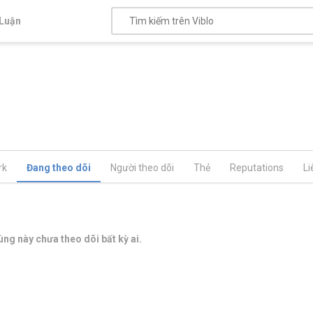
Luận
rk
Đang theo dõi
Người theo dõi
Thẻ
Reputations
Li
ng này chưa theo dõi bất kỳ ai.