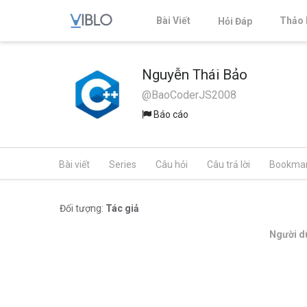
Bài Viết
Thảo 
Hỏi Đáp
Nguyễn Thái Bảo
@BaoCoderJS2008
Báo cáo
Bài viết
Series
Câu hỏi
Câu trả lời
Bookma
Đối tượng:
Tác giả
Người dù