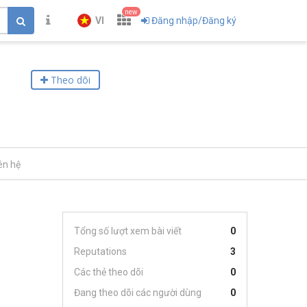
new
VI
Đăng nhập/Đăng ký
Theo dõi
ên hệ
Tổng số lượt xem bài viết
0
Reputations
3
Các thẻ theo dõi
0
Đang theo dõi các người dùng
0