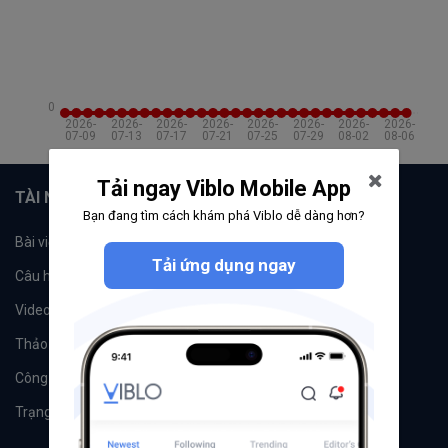
0
2026-
2026-
2026-
2026-
2026-
2026-
2026-
2026-
07-09
07-13
07-17
07-21
07-25
07-29
08-02
08-06
Tải ngay Viblo Mobile App
TÀI NGUYÊN
Bạn đang tìm cách khám phá Viblo dễ dàng hơn?
Bài viết
Tổ chức
Tải ứng dụng ngay
Câu hỏi
Tags
Videos
Tác giả
Thảo luận
Đề xuất hệ thống
Công cụ
Machine Learning
Trạng thái hệ thống