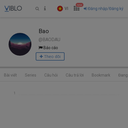
new
VI
Đăng nhập/Đăng ký
Bao
@BAODAU
Báo cáo
Theo dõi
Bài viết
Series
Câu hỏi
Câu trả lời
Bookmark
Đang 
1