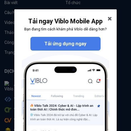
Bài viết
Tổ chức
Câu hỏi
Tags
Tải ngay Viblo Mobile App
Videos
Tác giả
Bạn đang tìm cách khám phá Viblo dễ dàng hơn?
Thảo luận
Đề xuất hệ thống
Công cụ
Machine Learning
Tải ứng dụng ngay
Trạng thái hệ thống
DỊCH VỤ
Viblo
Viblo Code
Viblo CTF
Viblo CV
Viblo Learning