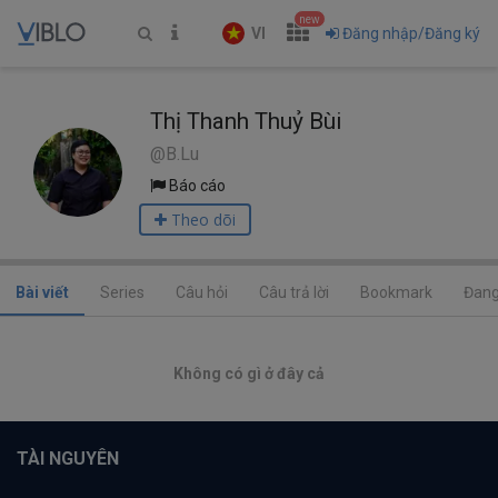
new
VI
Đăng nhập/Đăng ký
Thị Thanh Thuỷ Bùi
@B.Lu
Báo cáo
Theo dõi
Bài viết
Series
Câu hỏi
Câu trả lời
Bookmark
Đang
Không có gì ở đây cả
TÀI NGUYÊN