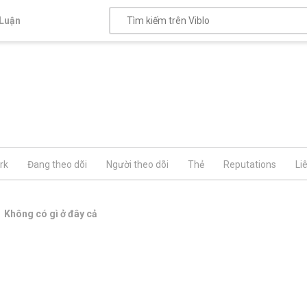
Luận
rk
Đang theo dõi
Người theo dõi
Thẻ
Reputations
Li
Không có gì ở đây cả