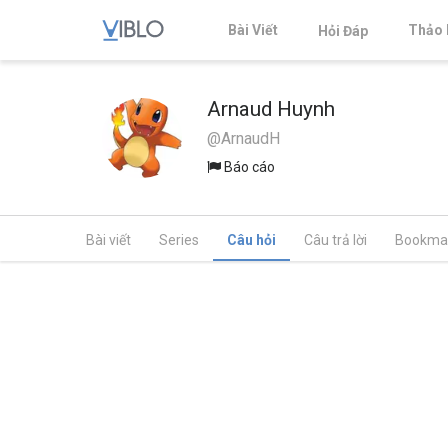
Bài Viết
Thảo 
Hỏi Đáp
Arnaud Huynh
@ArnaudH
Báo cáo
Bài viết
Series
Câu hỏi
Câu trả lời
Bookma