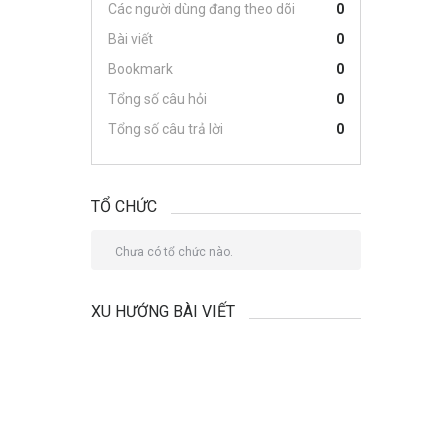
Các người dùng đang theo dõi
0
Bài viết
0
Bookmark
0
Tổng số câu hỏi
0
Tổng số câu trả lời
0
TỔ CHỨC
Chưa có tổ chức nào.
XU HƯỚNG BÀI VIẾT