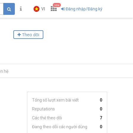
new
VI
Đăng nhập/Đăng ký
Theo dõi
ên hệ
Tổng số lượt xem bài viết
0
Reputations
0
Các thẻ theo dõi
7
Đang theo dõi các người dùng
0