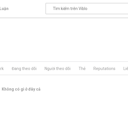
Luận
rk
Đang theo dõi
Người theo dõi
Thẻ
Reputations
Li
Không có gì ở đây cả