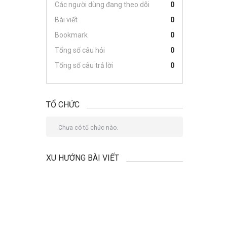
Các người dùng đang theo dõi
0
Bài viết
0
Bookmark
0
Tổng số câu hỏi
0
Tổng số câu trả lời
0
TỔ CHỨC
Chưa có tổ chức nào.
XU HƯỚNG BÀI VIẾT