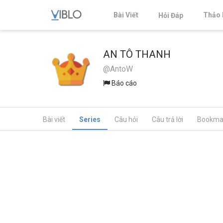
Bài Viết
Thảo 
Hỏi Đáp
AN TÔ THANH
@AntoW
Báo cáo
Bài viết
Series
Câu hỏi
Câu trả lời
Bookma