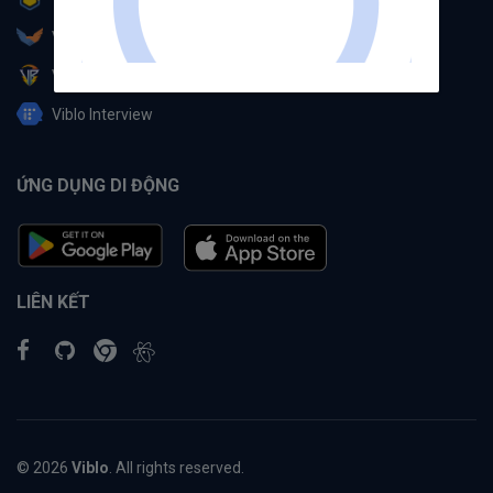
Viblo Partner
Viblo Battle
Viblo Interview
ỨNG DỤNG DI ĐỘNG
LIÊN KẾT
© 2026
Viblo
. All rights reserved.