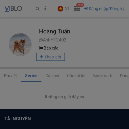
new
VI
Đăng nhập/Đăng ký
Hoàng Tuấn
@AnhHT2402
Báo cáo
Theo dõi
Bài viết
Series
Câu hỏi
Câu trả lời
Bookmark
Đang
Không có gì ở đây cả
TÀI NGUYÊN