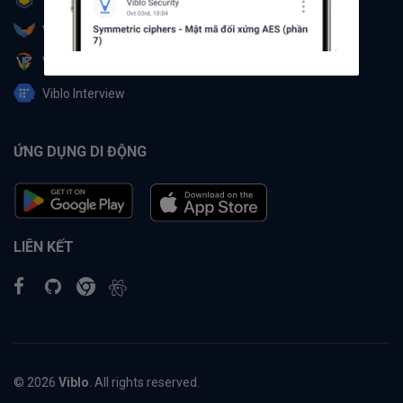
Viblo Partner
Viblo Battle
Viblo Interview
ỨNG DỤNG DI ĐỘNG
LIÊN KẾT
© 2026
Viblo
. All rights reserved.