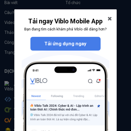
Bài viết
Tổ chức
Câu hỏi
Tags
Tải ngay Viblo Mobile App
Videos
Tác giả
Bạn đang tìm cách khám phá Viblo dễ dàng hơn?
Thảo luận
Đề xuất hệ thống
Công cụ
Machine Learning
Tải ứng dụng ngay
Trạng thái hệ thống
DỊCH VỤ
Viblo
Viblo Code
Viblo CTF
Viblo CV
Viblo Learning