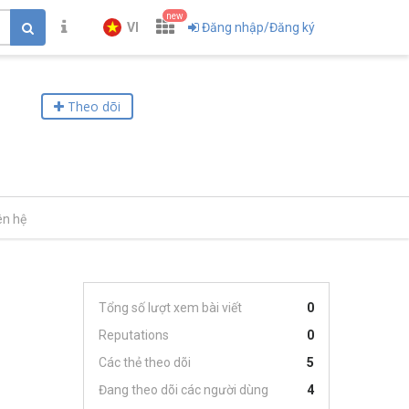
new
VI
Đăng nhập/Đăng ký
Theo dõi
ên hệ
Tổng số lượt xem bài viết
0
Reputations
0
Các thẻ theo dõi
5
Đang theo dõi các người dùng
4