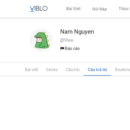
Bài Viết
Thảo 
Hỏi Đáp
Nam Nguyen
@9tee
Báo cáo
Bài viết
Series
Câu hỏi
Câu trả lời
Bookma