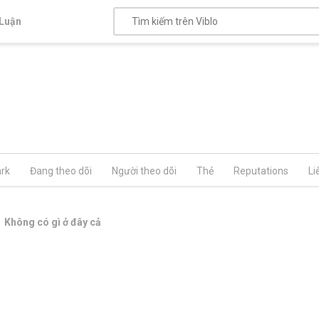
Luận
rk
Đang theo dõi
Người theo dõi
Thẻ
Reputations
Li
Không có gì ở đây cả