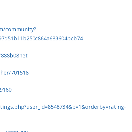
com/community?
e97d51b11b250c864a683604bcb74
/888b08net
pher/701518
89160
ratings.php?user_id=8548734&p=1&orderby=rating-