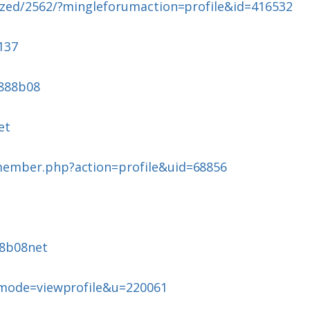
ized/2562/?mingleforumaction=profile&id=416532
137
t888b08
et
member.php?action=profile&uid=68856
88b08net
?mode=viewprofile&u=220061