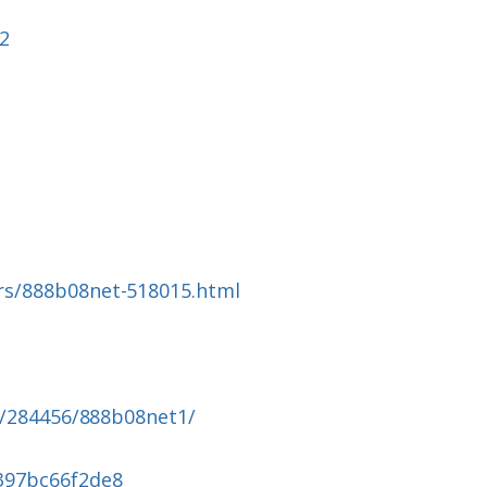
2
rs/888b08net-518015.html
e/284456/888b08net1/
397bc66f2de8