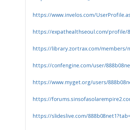
https://www.invelos.com/UserProfile.a
https://expathealthseoul.com/profile/
https://library.zortrax.com/members/n
https://confengine.com/user/888b08ne
https://www.myget.org/users/888b08n
https://forums.sinsofasolarempire2.c
https://slideslive.com/888b08net1?ta