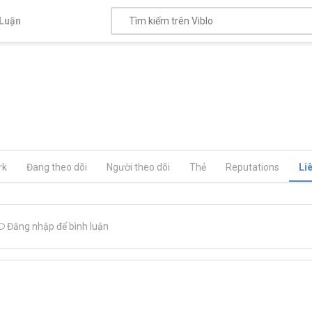
Luận
rk
Đang theo dõi
Người theo dõi
Thẻ
Reputations
Li
Đăng nhập để bình luận