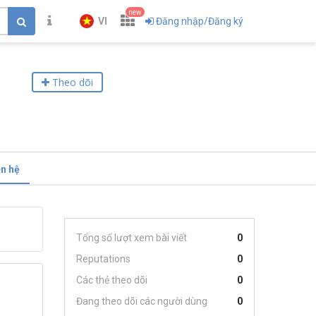
new
VI
Đăng nhập/Đăng ký
Theo dõi
ên hệ
Tổng số lượt xem bài viết
0
Reputations
0
Các thẻ theo dõi
0
Đang theo dõi các người dùng
0