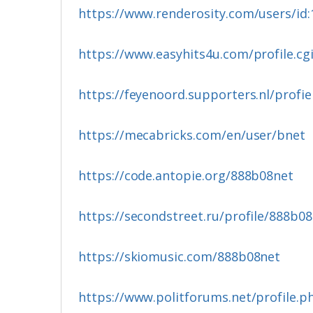
https://www.renderosity.com/users/id
https://www.easyhits4u.com/profile.c
https://feyenoord.supporters.nl/profi
https://mecabricks.com/en/user/bnet
https://code.antopie.org/888b08net
https://secondstreet.ru/profile/888b08
https://skiomusic.com/888b08net
https://www.politforums.net/profile