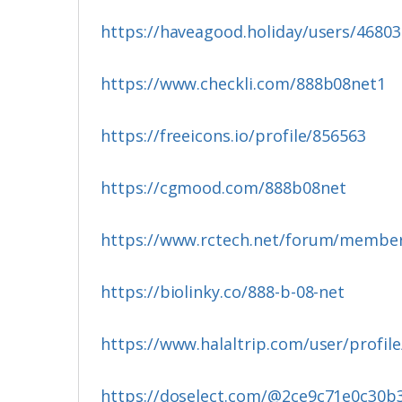
https://haveagood.holiday/users/46803
https://www.checkli.com/888b08net1
https://freeicons.io/profile/856563
https://cgmood.com/888b08net
https://www.rctech.net/forum/membe
https://biolinky.co/888-b-08-net
https://www.halaltrip.com/user/profil
https://doselect.com/@2ce9c71e0c30b