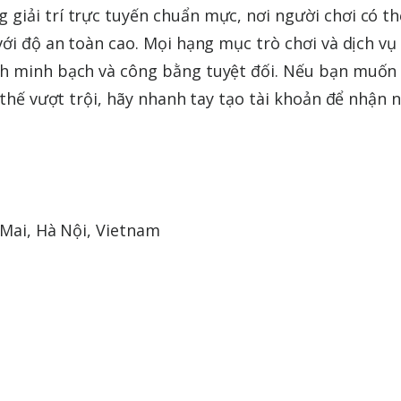
giải trí trực tuyến chuẩn mực, nơi người chơi có th
với độ an toàn cao. Mọi hạng mục trò chơi và dịch vụ
nh minh bạch và công bằng tuyệt đối. Nếu bạn muốn
 thế vượt trội, hãy nhanh tay tạo tài khoản để nhận 
 Mai, Hà Nội, Vietnam