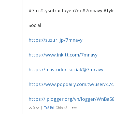
#7m #tysotructuyen7m #7mnavy #ty
Social
https://suzuri.jp/7mnavy
https://www.inkitt.com/7mnavy
https://mastodon.social/@7mnavy
https://www.popdaily.com.tw/user/474
https://iplogger.org/vn/logger/WnBa5
0
|
Trả lời
Chia sẻ