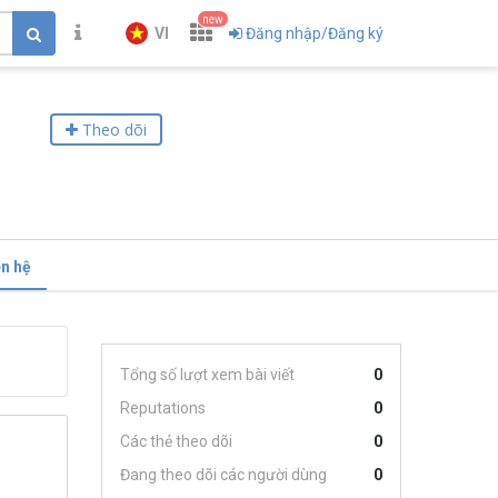
new
VI
Đăng nhập/Đăng ký
Theo dõi
ên hệ
Tổng số lượt xem bài viết
0
Reputations
0
Các thẻ theo dõi
0
Đang theo dõi các người dùng
0