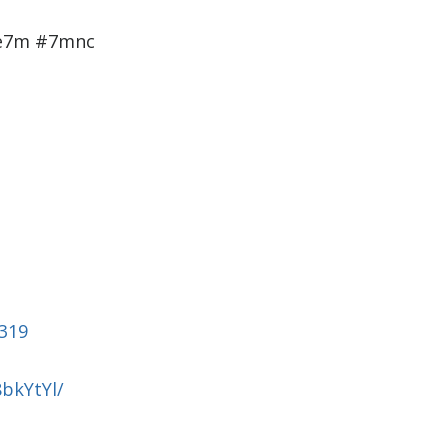
le7m #7mnc
319
8bkYtYl/