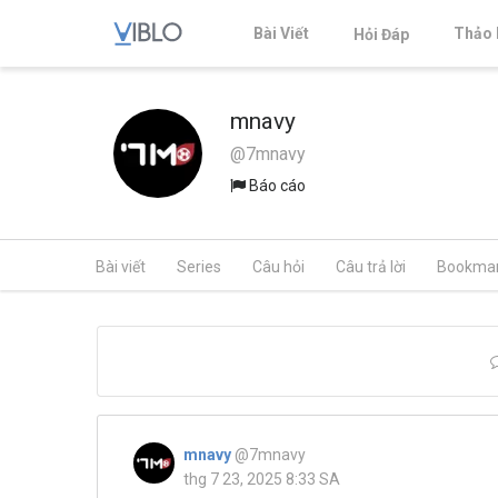
Bài Viết
Thảo 
Hỏi Đáp
mnavy
@7mnavy
Báo cáo
Bài viết
Series
Câu hỏi
Câu trả lời
Bookma
mnavy
@7mnavy
thg 7 23, 2025 8:33 SA