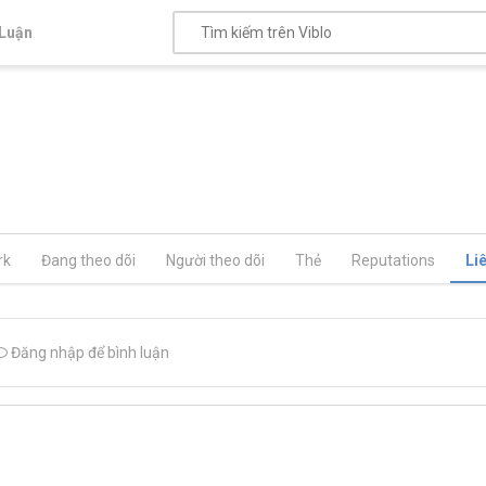
Luận
rk
Đang theo dõi
Người theo dõi
Thẻ
Reputations
Li
Đăng nhập để bình luận