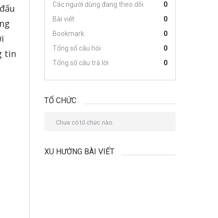
Các người dùng đang theo dõi
0
 đấu
Bài viết
0
ạng
Bookmark
0
i
Tổng số câu hỏi
0
 tin
Tổng số câu trả lời
0
TỔ CHỨC
Chưa có tổ chức nào.
XU HƯỚNG BÀI VIẾT