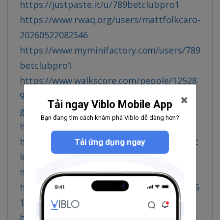
https://justpaste.it/u/789betclubpro1
https://www.rwaq.org/users/mattfolkcaro-
20260522082346
https://www.myminifactory.com/users/789
betclubpro1
https://www.walkscore.com/people/12528
9673156/789bet
https://motion-
Tải ngay Viblo Mobile App
gallery.net/users/984903
Bạn đang tìm cách khám phá Viblo dễ dàng hơn?
https://pbase.com/789betclubpro1/root
https://findaspring.org/members/789betc
Tải ứng dụng ngay
lubpro1/
https://www.nintendo-
master.com/profil/789betclubpro1
https://doselect.com/@af3dae8278451f1a6
1e512c30
https://teletype.in/@789betclubpro1