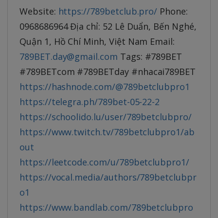
Website:
https://789betclub.pro/
Phone:
0968686964 Địa chỉ: 52 Lê Duẩn, Bến Nghé,
Quận 1, Hồ Chí Minh, Việt Nam Email:
789BET.day@gmail.com
Tags: #789BET
#789BETcom #789BETday #nhacai789BET
https://hashnode.com/@789betclubpro1
https://telegra.ph/789bet-05-22-2
https://schoolido.lu/user/789betclubpro/
https://www.twitch.tv/789betclubpro1/ab
out
https://leetcode.com/u/789betclubpro1/
https://vocal.media/authors/789betclubpr
o1
https://www.bandlab.com/789betclubpro