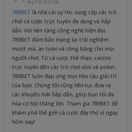
thg 5 22, 8:57 SA
789BET
là nhà cái uy tín, cung cấp các trò
chơi cá cược trực tuyến đa dạng và hấp
dẫn. Với nền tảng công nghệ hiện đại,
789BET đảm bảo mang lại trải nghiệm
mượt mà, an toàn và công bằng cho mọi
người chơi. Từ cá cược thể thao, casino
trực tuyến đến các trò chơi slot và poker,
789BET luôn đáp ứng mọi nhu cầu giải trí
của bạn. Chúng tôi cũng liên tục đưa ra
các khuyến mãi hấp dẫn, giúp bạn tối đa
hóa cơ hội thắng lớn. Tham gia 789BET để
khám phá thế giới cá cược đầy thú vị ngay
hôm nay!