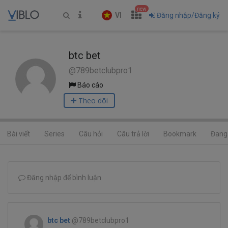
new
VI
Đăng nhập/Đăng ký
btc bet
@789betclubpro1
Báo cáo
Theo dõi
Bài viết
Series
Câu hỏi
Câu trả lời
Bookmark
Đang 
Đăng nhập để bình luận
btc bet
@789betclubpro1