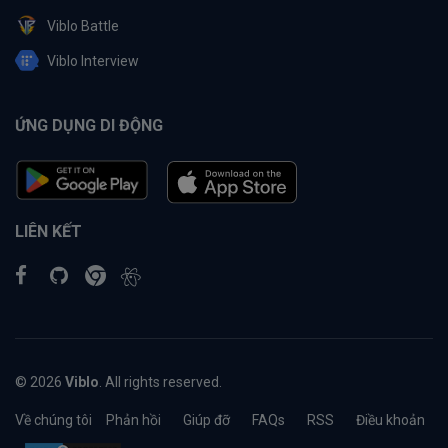
Viblo Battle
Viblo Interview
ỨNG DỤNG DI ĐỘNG
LIÊN KẾT
© 2026
Viblo
. All rights reserved.
Về chúng tôi
Phản hồi
Giúp đỡ
FAQs
RSS
Điều khoản