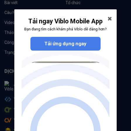
Bài viết
Tổ chức
Câu hỏi
Tags
Tải ngay Viblo Mobile App
Videos
Tác giả
Bạn đang tìm cách khám phá Viblo dễ dàng hơn?
Thảo luận
Đề xuất hệ thống
Công cụ
Machine Learning
Tải ứng dụng ngay
Trạng thái hệ thống
DỊCH VỤ
Viblo
Viblo Code
Viblo CTF
Viblo CV
Viblo Learning