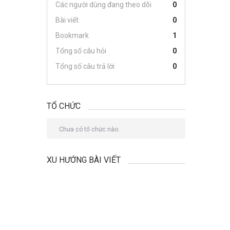
Các người dùng đang theo dõi
0
Bài viết
0
Bookmark
1
Tổng số câu hỏi
0
Tổng số câu trả lời
0
TỔ CHỨC
Chưa có tổ chức nào.
XU HƯỚNG BÀI VIẾT