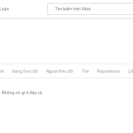
Luận
rk
Đang theo dõi
Người theo dõi
Thẻ
Reputations
Li
Không có gì ở đây cả