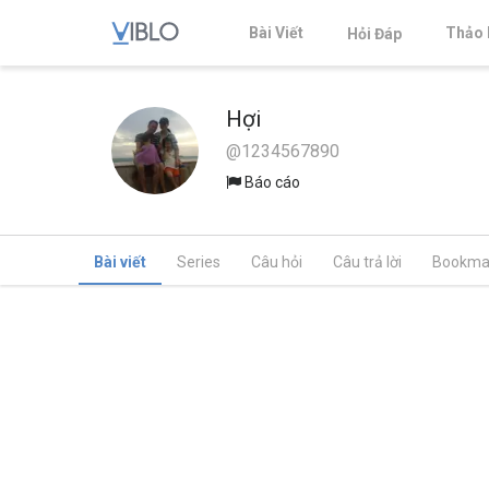
Bài Viết
Thảo 
Hỏi Đáp
Hợi
@1234567890
Báo cáo
Bài viết
Series
Câu hỏi
Câu trả lời
Bookma